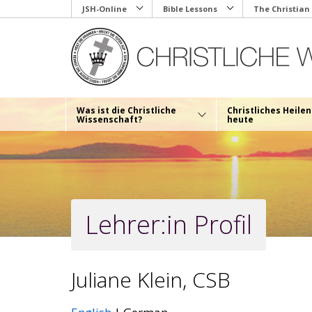
Skip
JSH-Online
Bible Lessons
The Christian
to
main
content
Was ist die Christliche
Christliches Heilen
Wissenschaft?
heute
Lehrer:in Profil
Juliane Klein, CSB