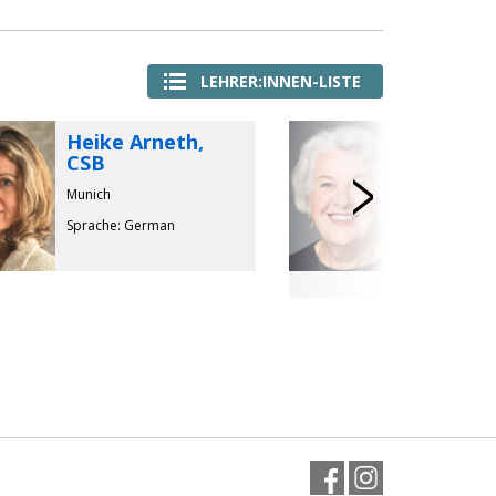
LEHRER:INNEN-LISTE
Heike Arneth,
Edwina 
CSB
CSB
Nex
Munich
Gold Coast,
Sprache: German
Klassenunterri
Sprache: Engl
Facebook
Instagram