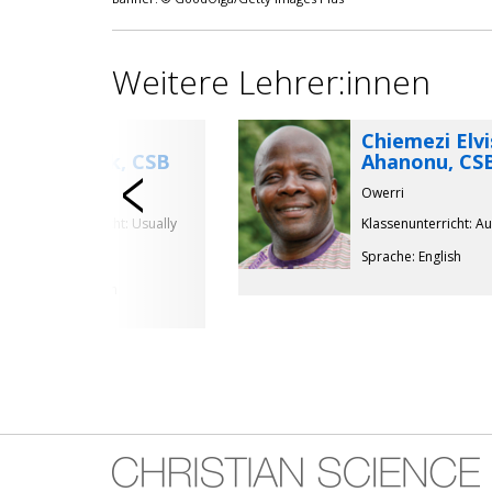
Weitere Lehrer:innen
Keith
Chiemezi Elvi
Wommack, CSB
Ahanonu, CS
Previous
Austin, Texas
Owerri
Klassenunterricht: Usually
Klassenunterricht: A
in July
Sprache: English
Sprache: English