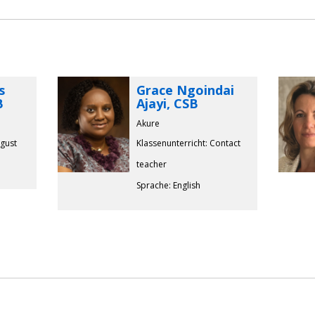
s
Grace Ngoindai
B
Ajayi, CSB
Akure
ugust
Klassenunterricht: Contact
teacher
Sprache: English