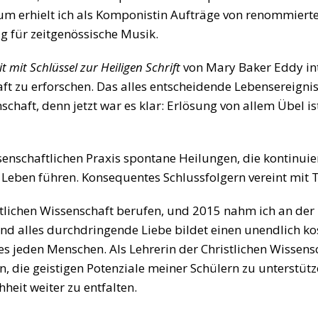
erhielt ich als Komponistin Aufträge von renommierte
 für zeitgenössische Musik.
mit Schlüssel zur Heiligen Schrift
von Mary Baker Eddy int
aft zu erforschen. Das alles entscheidende Lebensereig
haft, denn jetzt war es klar: Erlösung von allem Übel ist mö
issenschaftlichen Praxis spontane Heilungen, die kontinui
en Leben führen. Konsequentes Schlussfolgern vereint mi
tlichen Wissenschaft berufen, und 2015 nahm ich an der L
und alles durchdringende Liebe bildet einen unendlich k
es jeden Menschen. Als Lehrerin der Christlichen Wissens
, die geistigen Potenziale meiner Schülern zu unterstütz
eit weiter zu entfalten.