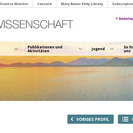
 Science Monitor
Concord
Mary Baker Eddy Library
Subscriptio
Sonnta
Publikationen und
So fi
Jugend
Aktivitäten
uns
VORIGES PROFIL