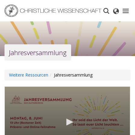
Skip
to
main
content
Jahresversammlung
Weitere Ressourcen
Jahresversammlung