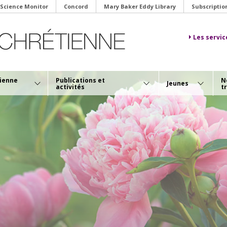
 Science Monitor
Concord
Mary Baker Eddy Library
Subscriptio
Les servic
tienne
Publications et
N
Jeunes
activités
t