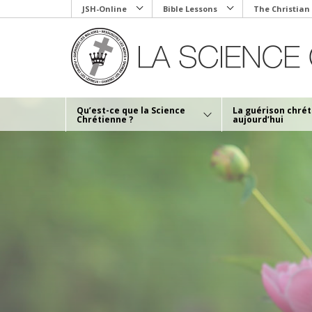
Skip
JSH-Online
Bible Lessons
The Christian
to
main
content
Qu’est-ce que la Science
La guérison chré
Chrétienne ?
aujourd’hui