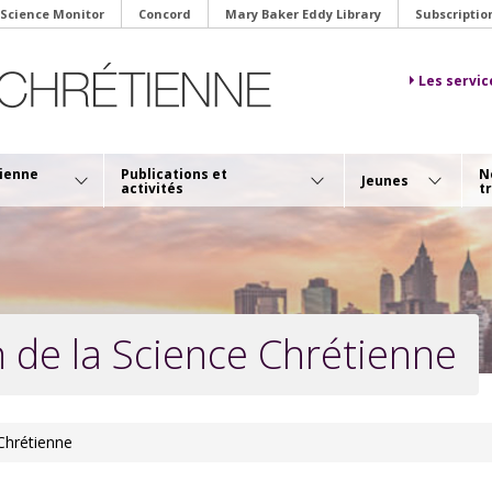
 Science Monitor
Concord
Mary Baker Eddy Library
Subscriptio
Les servic
tienne
Publications et
N
Jeunes
activités
t
n de la Science Chrétienne
 Chrétienne