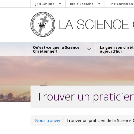
Skip
JSH-Online
Bible Lessons
The Christian
to
main
content
Qu’est-ce que la Science
La guérison chré
Chrétienne ?
aujourd’hui
Trouver un praticie
Nous trouver
Trouver un praticien de la Science