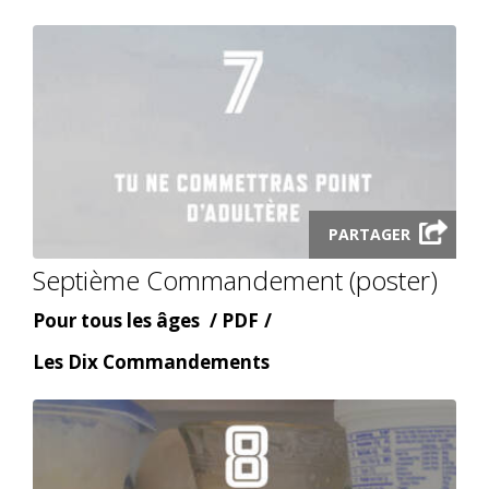
topic
Launch
PARTAGER
audio
Septième Commandement (poster)
modal
Âge
Content
Pour tous les âges
PDF
type
Content
Les Dix Commandements
topic