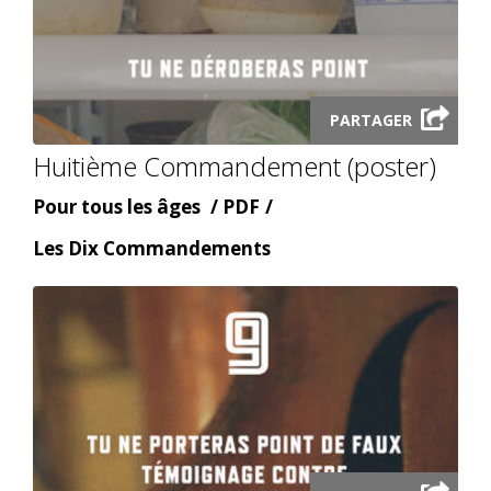
Launch
PARTAGER
audio
Huitième Commandement (poster)
modal
Âge
Content
Pour tous les âges
PDF
type
Content
Les Dix Commandements
topic
Launch