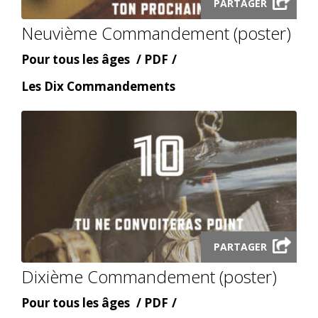
PARTAGER
audio
Neuvième Commandement (poster)
modal
Âge
Content
Pour tous les âges
PDF
type
Content
Les Dix Commandements
topic
Launch
PARTAGER
audio
Dixième Commandement (poster)
modal
Âge
Content
Pour tous les âges
PDF