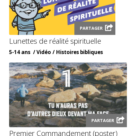
Launch
PARTAGER
video
Lunettes de réalité spirituelle
modal
Âge
Content
Content
5-14 ans
Vidéo
Histoires bibliques
type
topic
Launch
PARTAGER
audio
Premier Commandement (poster)
modal