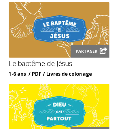
Launch
PARTAGER
audio
Le baptême de Jésus
modal
Âge
Content
Content
1-6 ans
PDF
Livres de coloriage
type
topic
Launch