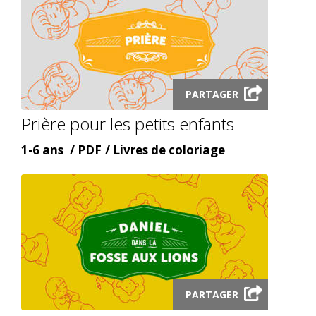
Launch
PARTAGER
audio
Prière pour les petits enfants
modal
Âge
Content
Content
1-6 ans
PDF
Livres de coloriage
type
topic
Launch
PARTAGER
audio