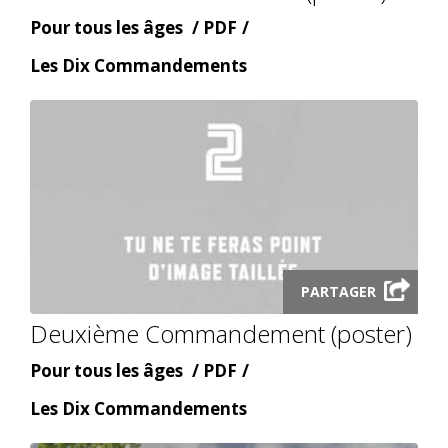
Âge
Content
Pour tous les âges
PDF
type
Content
Les Dix Commandements
topic
Launch
PARTAGER
audio
Deuxième Commandement (poster)
modal
Âge
Content
Pour tous les âges
PDF
type
Content
Les Dix Commandements
topic