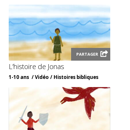
type
topic
Launch
PARTAGER
video
L’histoire de Jonas
modal
Âge
Content
Content
1-10 ans
Vidéo
Histoires bibliques
type
topic