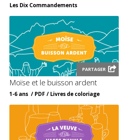
type
Content
Les Dix Commandements
topic
Launch
PARTAGER
audio
Moïse et le buisson ardent
modal
Âge
Content
Content
1-6 ans
PDF
Livres de coloriage
type
topic