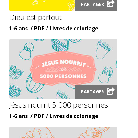
PARTAGER
audio
Dieu est partout
modal
Âge
Content
Content
1-6 ans
PDF
Livres de coloriage
type
topic
Launch
PARTAGER
audio
Jésus nourrit 5 000 personnes
modal
Âge
Content
Content
1-6 ans
PDF
Livres de coloriage
type
topic