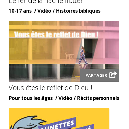
Le fer de la hache flotte!
Âge
Content
Content
10-17 ans
Vidéo
Histoires bibliques
type
topic
Launch
video
PARTAGER
modal
Vous êtes le reflet de Dieu !
Âge
Content
Content
Pour tous les âges
Vidéo
Récits personnels
type
topic