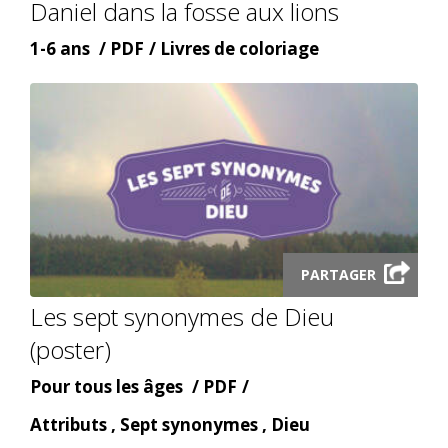
Daniel dans la fosse aux lions
modal
Âge
Content
Content
1-6 ans
PDF
Livres de coloriage
type
topic
PARTAGER
Launch
audio
Les sept synonymes de Dieu
modal
(poster)
Âge
Content
Pour tous les âges
PDF
type
Content
Attributs , Sept synonymes , Dieu
topic