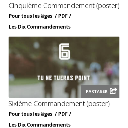
Cinquième Commandement (poster)
modal
Âge
Content
Pour tous les âges
PDF
type
Content
Les Dix Commandements
topic
Launch
PARTAGER
audio
Sixième Commandement (poster)
modal
Âge
Content
Pour tous les âges
PDF
type
Content
Les Dix Commandements