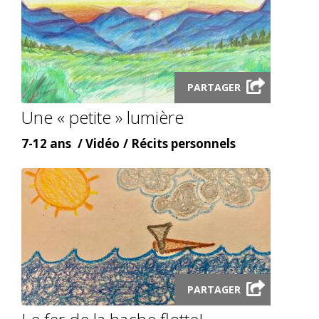
Launch
PARTAGER
video
Une « petite » lumière
modal
Âge
Content
Content
7-12 ans
Vidéo
Récits personnels
type
topic
Launch
PARTAGER
video
modal