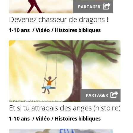
Launch
PARTAGER
video
Devenez chasseur de dragons !
modal
Âge
Content
Content
1-10 ans
Vidéo
Histoires bibliques
type
topic
Launch
video
PARTAGER
modal
Et si tu attrapais des anges (histoire)
Âge
Content
Content
1-10 ans
Vidéo
Histoires bibliques
type
topic