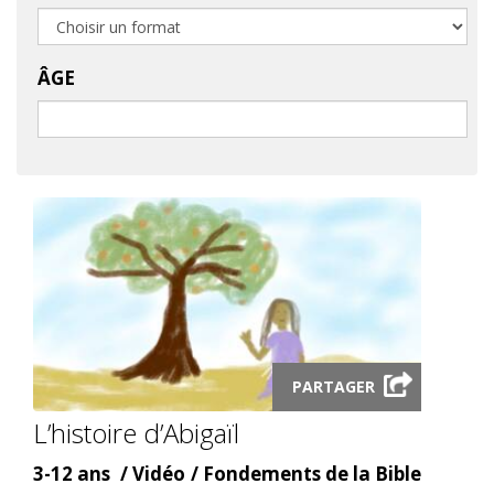
ÂGE
Launch
PARTAGER
video
modal
L’histoire d’Abigaïl
Âge
Content
Content
3-12 ans
Vidéo
Fondements de la Bible