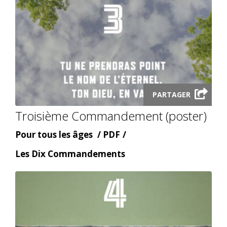
Launch
PARTAGER
audio
Troisième Commandement (poster)
modal
Âge
Content
Pour tous les âges
PDF
type
Content
Les Dix Commandements
topic