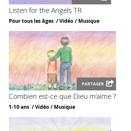
video
Listen for the Angels TR
modal
Âge
Content
Content
Pour tous les âges
Vidéo
Musique
type
topic
Launch
PARTAGER
video
modal
Combien est-ce que Dieu m’aime ?
Âge
Content
Content
1-10 ans
Vidéo
Musique
type
topic