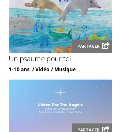
Launch
PARTAGER
video
Un psaume pour toi
modal
Âge
Content
Content
1-10 ans
Vidéo
Musique
type
topic
Launch
PARTAGER