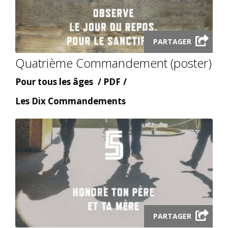
Launch
PARTAGER
audio
Quatrième Commandement (poster)
modal
Âge
Content
Pour tous les âges
PDF
type
Content
Les Dix Commandements
topic
Launch
PARTAGER
audio