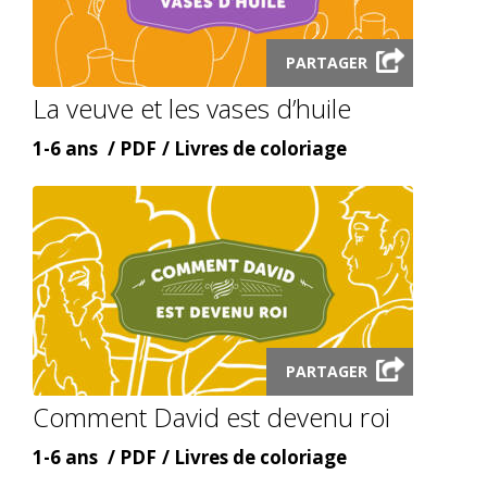
Launch
PARTAGER
audio
La veuve et les vases d’huile
modal
Âge
Content
Content
1-6 ans
PDF
Livres de coloriage
type
topic
Launch
PARTAGER
audio
Comment David est devenu roi
modal
Âge
Content
Content
1-6 ans
PDF
Livres de coloriage
type
topic