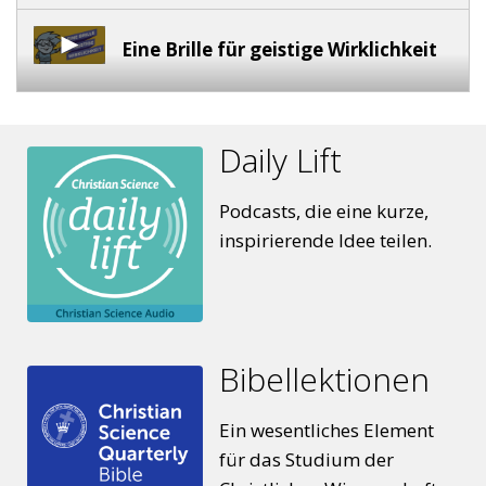
Eine Brille für geistige Wirklichkeit
Fang einen Engel
Daily Lift
Podcasts, die eine kurze,
Ein „kleines“ Licht
inspirierende Idee teilen.
Die Geschichte von Jona
Bibellektionen
Wie lieb hat mich ^^Gott^^?
Ein wesentliches Element
für das Studium der
Sei ein Drachentöter!