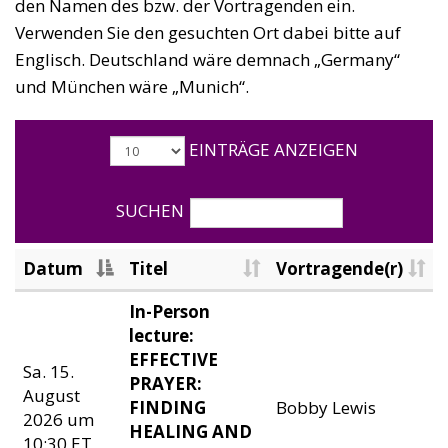
den Namen des bzw. der Vortragenden ein.
Verwenden Sie den gesuchten Ort dabei bitte auf
Englisch. Deutschland wäre demnach „Germany“
und München wäre „Munich“.
EINTRÄGE ANZEIGEN
SUCHEN
Datum
Titel
Vortragende(r)
In-Person
lecture:
EFFECTIVE
Sa. 15.
PRAYER:
August
FINDING
Bobby Lewis
2026 um
HEALING AND
10:30 ET