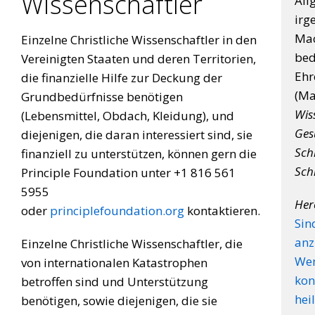
Wissenschaftler
All
irg
Mac
Einzelne Christliche Wissenschaftler in den
bed
Vereinigten Staaten und deren Territorien,
Ehr
die finanzielle Hilfe zur Deckung der
(Ma
Grundbedürfnisse benötigen
Wis
(Lebensmittel, Obdach, Kleidung), und
Ges
diejenigen, die daran interessiert sind, sie
Schl
finanziell zu unterstützen, können gern die
Schr
Principle Foundation unter +1 816 561
5955
Her
oder
principlefoundation.org
kontaktieren.
Sind
an
Einzelne Christliche Wissenschaftler, die
Wen
von internationalen Katastrophen
kon
betroffen sind und Unterstützung
hei
benötigen, sowie diejenigen, die sie