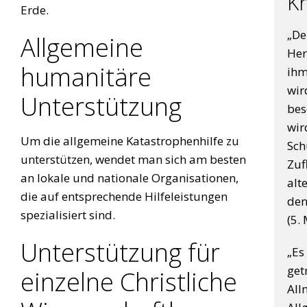
Kr
Erde.
„De
Allgemeine
Her
humanitäre
ihm
wir
Unterstützung
bes
wir
Um die allgemeine Katastrophenhilfe zu
Sch
unterstützen, wendet man sich am besten
Zuf
an lokale und nationale Organisationen,
alt
die auf entsprechende Hilfeleistungen
den
spezialisiert sind.
(5.
Unterstützung für
„Es
get
einzelne Christliche
All