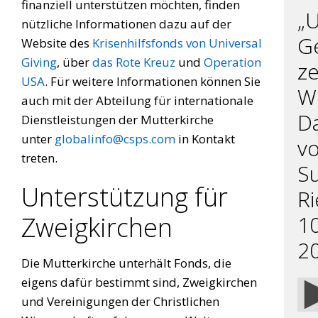
finanziell unterstützen möchten, finden
„
nützliche Informationen dazu auf der
G
Website des
Krisenhilfsfonds von Universal
Giving
, über
das Rote Kreuz
und
Operation
z
USA
. Für weitere Informationen können Sie
Wi
auch mit der Abteilung für internationale
Da
Dienstleistungen der Mutterkirche
unter
globalinfo@csps.com
in Kontakt
v
treten.
S
Unterstützung für
Ri
Zweigkirchen
10
2
Die Mutterkirche unterhält Fonds, die
eigens dafür bestimmt sind, Zweigkirchen
1x
und Vereinigungen der Christlichen