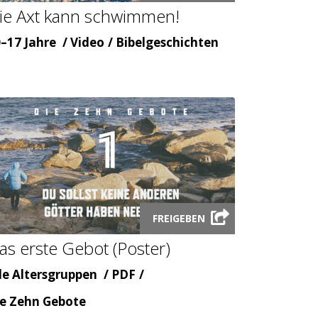
ie Axt kann schwimmen!
modal
ter
Inhaltsart
Themenbereicht
–17 Jahre
Video
Bibelgeschichten
Launch
FREIGEBEN
audio
as erste Gebot (Poster)
modal
ter
Inhaltsart
le Altersgruppen
PDF
emenbereicht
e Zehn Gebote