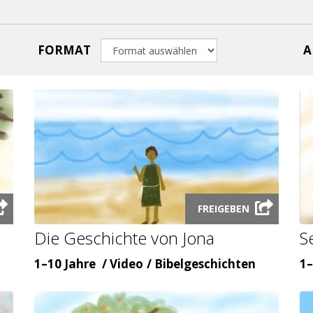
FORMAT
A
Launch
FREIGEBEN
video
Die Geschichte von Jona
S
modal
Alter
Inhaltsart
Themenbereicht
Al
1–10 Jahre
Video
Bibelgeschichten
1–