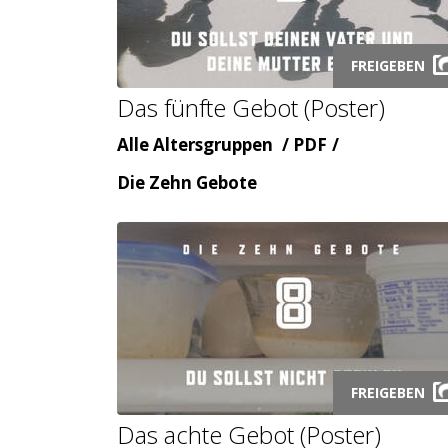
Launch
FREIGEBEN
audio
Das fünfte Gebot (Poster)
modal
Alter
Inhaltsart
Alle Altersgruppen
PDF
Themenbereicht
Die Zehn Gebote
Launch
FREIGEBEN
audio
Das achte Gebot (Poster)