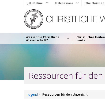
Skip
JSH-Online
Bible Lessons
The Christian
to
main
content
Was ist die Christliche
Christliches Heilen
Wissenschaft?
heute
Ressourcen für den 
Jugend
Ressourcen für den Unterricht