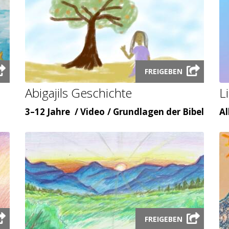
Launch
FREIGEBEN
video
Abigajils Geschichte
L
modal
Alter
Inhaltsart
Themenbereicht
Al
3–12 Jahre
Video
Grundlagen der Bibel
Al
Launch
FREIGEBEN