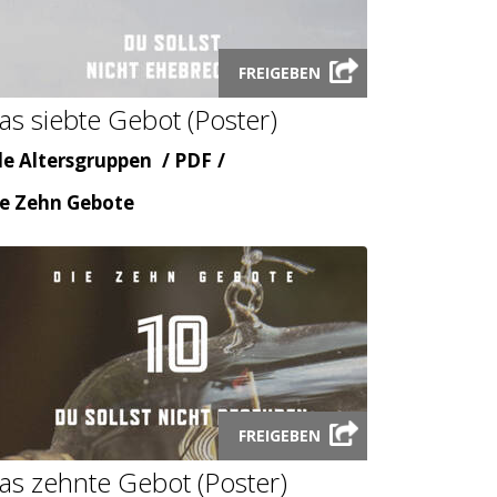
Launch
FREIGEBEN
audio
as siebte Gebot (Poster)
modal
ter
Inhaltsart
le Altersgruppen
PDF
emenbereicht
e Zehn Gebote
Launch
FREIGEBEN
audio
as zehnte Gebot (Poster)