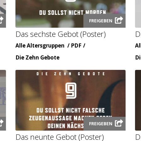
Launch
FREIGEBEN
audio
Das sechste Gebot (Poster)
D
modal
Alter
Inhaltsart
Al
Alle Altersgruppen
PDF
Al
Themenbereicht
Th
Die Zehn Gebote
Di
Launch
FREIGEBEN
audio
Das neunte Gebot (Poster)
D