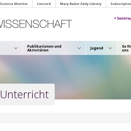
 Science Monitor
Concord
Mary Baker Eddy Library
Subscriptio
Sonnta
Publikationen und
So fi
Jugend
Aktivitäten
uns
Unterricht