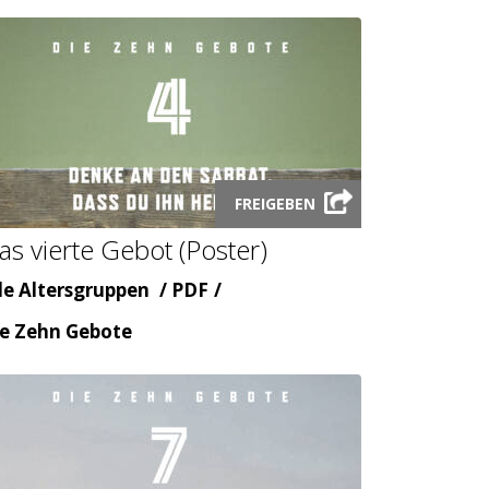
Launch
FREIGEBEN
audio
as vierte Gebot (Poster)
modal
ter
Inhaltsart
le Altersgruppen
PDF
emenbereicht
e Zehn Gebote