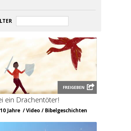
LTER
Launch
FREIGEBEN
video
ei ein Drachentöter!
modal
ter
Inhaltsart
Themenbereicht
10 Jahre
Video
Bibelgeschichten