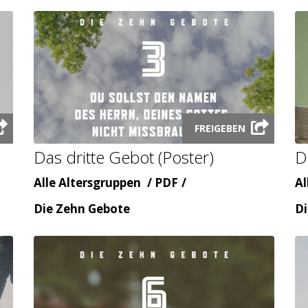
Launch
FREIGEBEN
audio
Das dritte Gebot (Poster)
D
modal
Alter
Inhaltsart
Al
Alle Altersgruppen
PDF
Al
Themenbereicht
Th
Die Zehn Gebote
Di