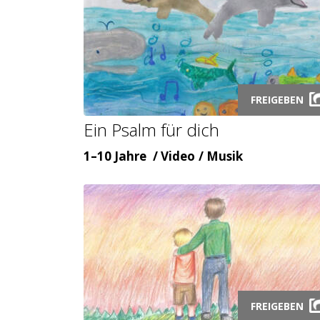
Launch
FREIGEBEN
video
Ein Psalm für dich
modal
Alter
Inhaltsart
Themenbereicht
1–10 Jahre
Video
Musik
Launch
FREIGEBEN
video