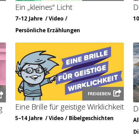
video
Ein „kleines“ Licht
D
modal
Alter
Inhaltsart
Al
7–12 Jahre
Video
10
Themenbereicht
Persönliche Erzählungen
Launch
FREIGEBEN
video
Eine Brille für geistige Wirklichkeit
modal
g
D
Alter
Inhaltsart
Themenbereicht
5–14 Jahre
Video
Bibelgeschichten
Al
Al
Th
Di