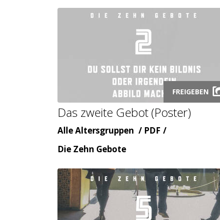
Launch
FREIGEBEN
audio
Das zweite Gebot (Poster)
modal
Alter
Inhaltsart
Alle Altersgruppen
PDF
Themenbereicht
Die Zehn Gebote