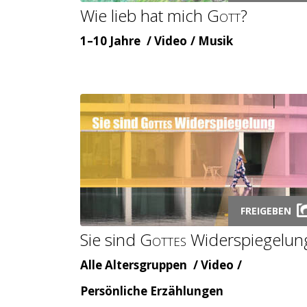
Wie lieb hat mich
Gott
?
modal
Alter
Inhaltsart
Themenbereicht
1–10 Jahre
Video
Musik
Launch
FREIGEBEN
video
Sie sind G
ottes
Widerspiegelun
modal
Alter
Inhaltsart
Alle Altersgruppen
Video
Themenbereicht
Persönliche Erzählungen