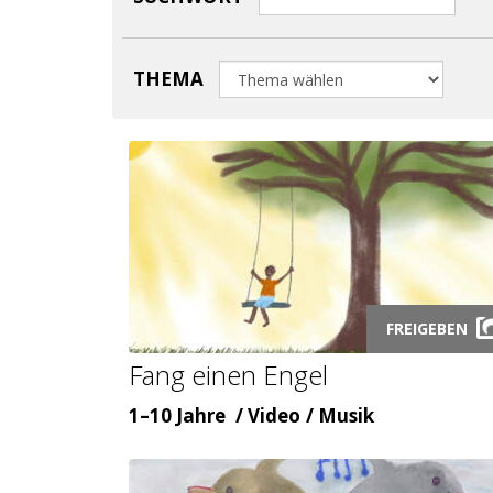
THEMA
Launch
FREIGEBEN
video
Fang einen Engel
modal
Alter
Inhaltsart
Themenbereicht
1–10 Jahre
Video
Musik