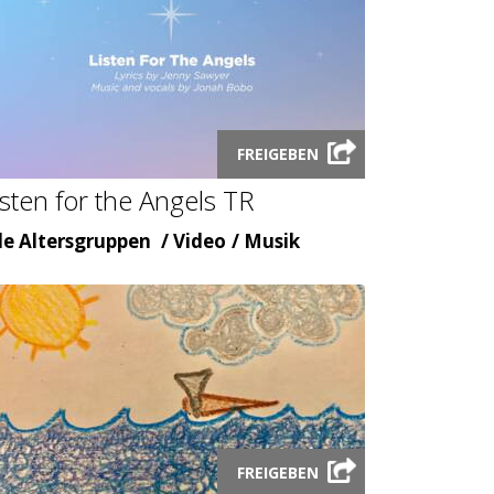
Launch
FREIGEBEN
video
isten for the Angels TR
modal
ter
Inhaltsart
Themenbereicht
le Altersgruppen
Video
Musik
Launch
FREIGEBEN
video