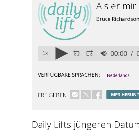
Als er mir 
Bruce Richardson
Volume
00:00
90%
1x
VERFÜGBARE SPRACHEN:
Nederlands
FREIGEBEN
E-Mail
Twitter
Facebook
MP3 HERUN
Daily Lifts jüngeren Datu