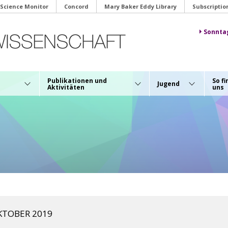
 Science Monitor
Concord
Mary Baker Eddy Library
Subscriptio
Sonnta
Publikationen und
So fi
Jugend
Aktivitäten
uns
OKTOBER 2019