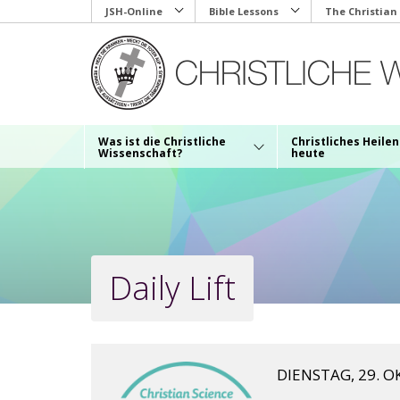
Skip
JSH-Online
Bible Lessons
The Christian
to
main
content
Was ist die Christliche
Christliches Heilen
Wissenschaft?
heute
Daily Lift
DIENSTAG, 29. 