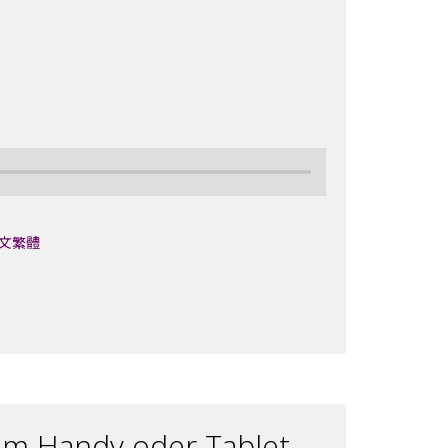
文繁體
hrem Handy oder Tablet