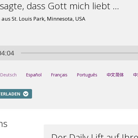
sagte, dass Gott mich liebt ...
 aus St. Louis Park, Minnesota, USA
04:04
Deutsch
Español
Français
Português
中文简体
中
TERLADEN
ms
Der Daily Lift auf I