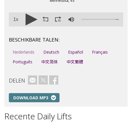
Minnesota, VS
1x
BESCHIKBARE TALEN:
Nederlands
Deutsch
Español
Français
Português
中文简体
中文繁體
DELEN
E-mail
Twitter
Facebook
DOWNLOAD MP3
Recente Daily Lifts