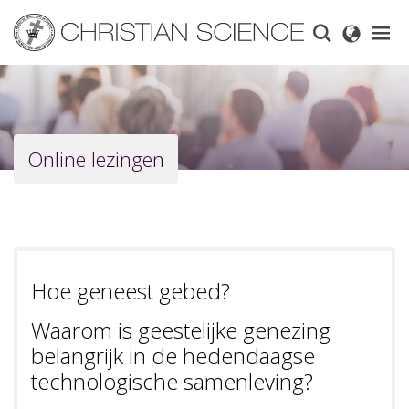
Skip
to
main
content
Online lezingen
Hoe geneest gebed?
Waarom is geestelijke genezing
belangrijk in de hedendaagse
technologische samenleving?