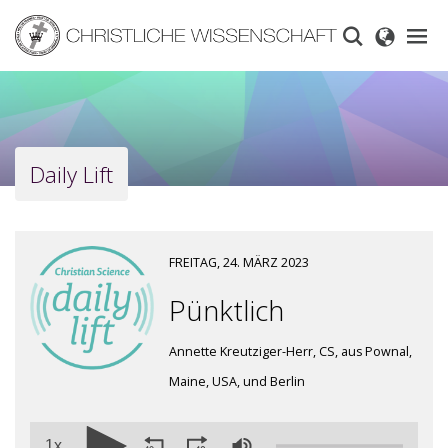
Skip
to
main
content
Daily Lift
FREITAG, 24. MÄRZ 2023
Pünktlich
Annette Kreutziger-Herr, CS, aus Pownal,
Maine, USA, und Berlin
1x