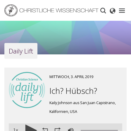
Skip
to
main
content
Daily Lift
MITTWOCH, 3. APRIL 2019
Ich? Hübsch?
Kaily Johnson aus San Juan Capistrano,
Kalifornien, USA
1x