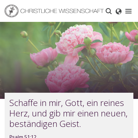
Skip
to
main
content
Schaffe in mir, Gott, ein reines
Herz, und gib mir einen neuen,
beständigen Geist.
Psalm 51:12