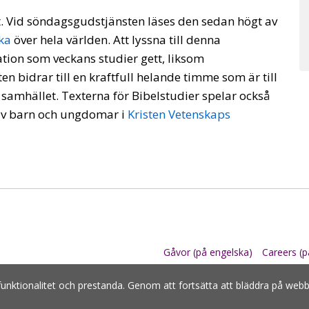
t. Vid söndagsgudstjänsten läses den sedan högt av
ka
över hela världen. Att lyssna till denna
tion som veckans studier gett, liksom
en bidrar till en kraftfull helande timme som är till
 samhället. Texterna för Bibelstudier spelar också
av barn och ungdomar i
Kristen Vetenskaps
Gåvor (på engelska)
Careers (p
funktionalitet och prestanda. Genom att fortsätta att bläddra på we