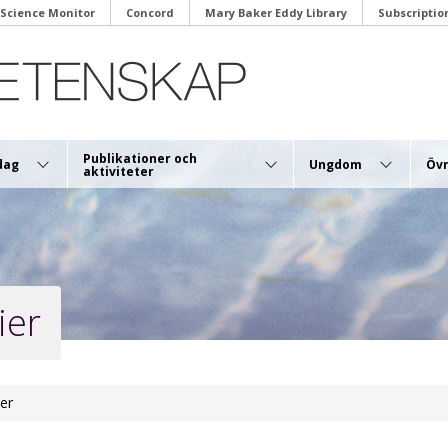
 Science Monitor
Concord
Mary Baker Eddy Library
Subscriptio
Publikationer och
dag
Ungdom
Övr
aktiviteter
ier
ier