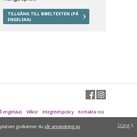
TILLGÅNG TILL BIBELTEXTEN (PÅ
ENGELSKA)
Facebook
Instagram
å engelska)
Villkor
Integritetspolicy
Kontakta oss
Stäng
X
bbplatsen godkänner du
vår användning av