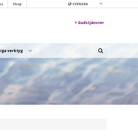
ns
Shop
SVENSKA
Gudstjänster
iga verktyg