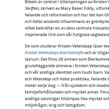
Bibeln är central i tillämpningen av Kristen
Skriften,
skriven av Mary Baker Eddy, utfors
helande och reformation och hur det kan t
och hälsa
används tillsammans av grenkyrkor
vilket bekräftar en av dess centrala trossat
inspirerade Ord som vår fullgoda vägledare ti
De som studerar Kristen Vetenskap läser text
Kristen Vetenskaps kvartalshäfte
och är tillgä
läsrum. Det finns 26 ämnen som återkommer
grundläggande ämnena i Kristen Vetenskap 
och vår andliga identitet som Guds barn. Va
och
Vetenskap och hälsa
praktiska, helande
möter varje dag — från sjukdom och skador
familjeförhållanden och mycket annat. Föru
andliga sanningar tillämpas lika mycket och
miljöfrågor, krig och fattigdom.