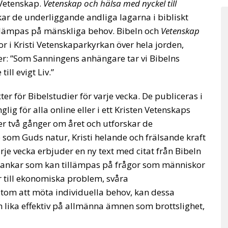
 Vetenskap.
Vetenskap och hälsa med nyckel till
kar de underliggande andliga lagarna i bibliskt
illämpas på mänskliga behov. Bibeln och
Vetenskap
 i Kristi Vetenskaparkyrkan över hela jorden,
ser: ”Som Sanningens anhängare tar vi Bibelns
ll evigt Liv.”
er för Bibelstudier för varje vecka. De publiceras i
nglig för alla online eller i ett Kristen Vetenskaps
 två gånger om året och utforskar de
som Guds natur, Kristi helande och frälsande kraft
rje vecka erbjuder en ny text med citat från Bibeln
 tankar som kan tillämpas på frågor som människor
 till ekonomiska problem, svåra
tom att möta individuella behov, kan dessa
 lika effektiv på allmänna ämnen som brottslighet,