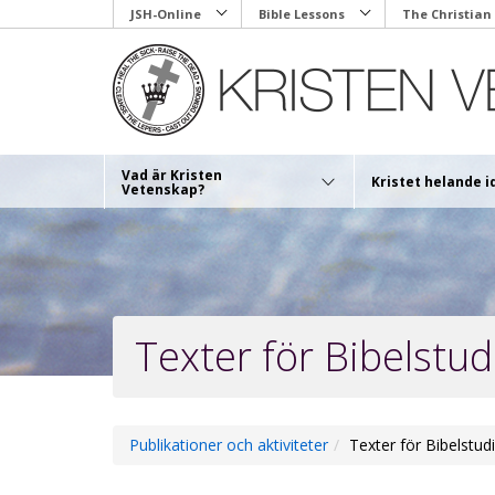
Skip
JSH-Online
Bible Lessons
The Christian
to
main
content
Vad är Kristen
Kristet helande i
Vetenskap?
Texter för Bibelstud
Publikationer och aktiviteter
Texter för Bibelstud