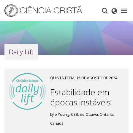
Skip
to
main
content
Daily Lift
QUINTA-FEIRA, 15 DE AGOSTO DE 2024
Estabilidade em
épocas instáveis
Lyle Young, CSB, de Ottawa, Ontário,
Canadá