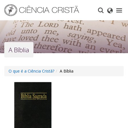
Skip
to
main
content
A Bíblia
O que é a Ciência Cristã?
A Bíblia