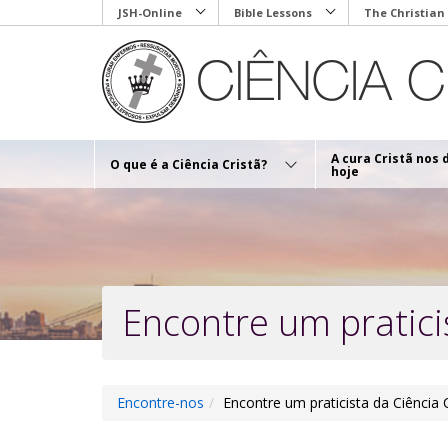
Skip
JSH-Online
Bible Lessons
The Christian
to
main
content
A cura Cristã nos 
O que é a Ciência Cristã?
hoje
Encontre um praticis
Encontre-nos
Encontre um praticista da Ciência C