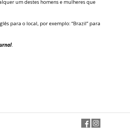
qualquer um destes homens e mulheres que
lês para o local, por exemplo: “Brazil” para
ournal
.
Facebook
Instagram