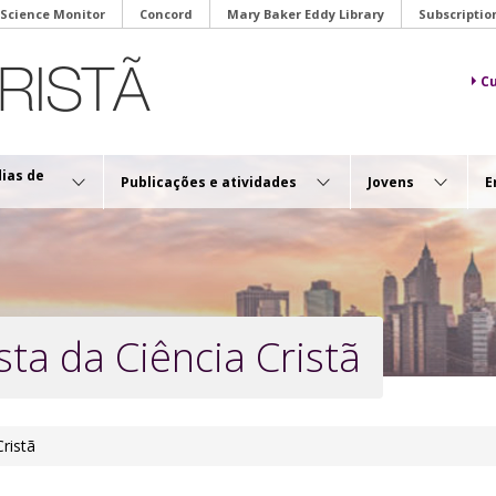
 Science Monitor
Concord
Mary Baker Eddy Library
Subscriptio
Cu
dias de
Publicações e atividades
Jovens
E
ta da Ciência Cristã
ristã