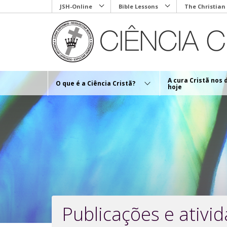
Skip
JSH-Online
Bible Lessons
The Christian
to
main
content
A cura Cristã nos 
O que é a Ciência Cristã?
hoje
Publicações e ativi