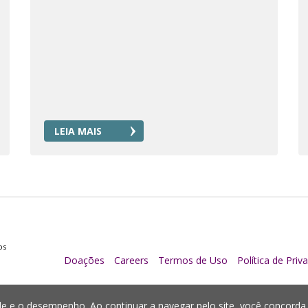
LEIA MAIS
os
Doações
Careers
Termos de Uso
Política de Priv
idade e o desempenho. Ao continuar a navegar pelo site, você concor