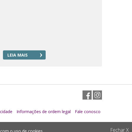
LEIA MAIS
Facebook
Instagram
acidade
Informações de ordem legal
Fale conosco
Fechar
X
da com o
uso de cookies
.