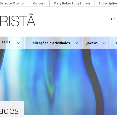
 Science Monitor
Concord
Mary Baker Eddy Library
Subscriptio
Cu
dias de
Publicações e atividades
Jovens
E
dades