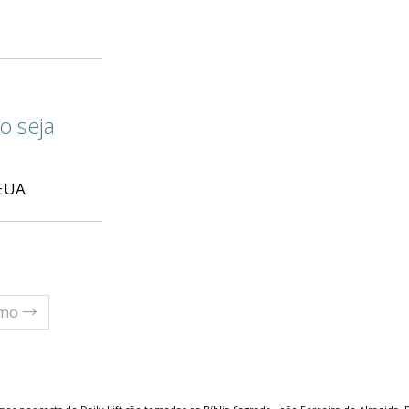
o seja
 EUA
imo →