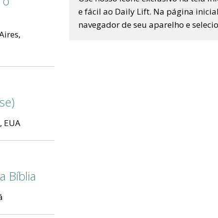
 o
e fácil ao Daily Lift. Na página inic
navegador de seu aparelho e selecion
Aires,
se)
s, EUA
 Bíblia
á