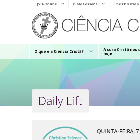
Skip
JSH-Online
Bible Lessons
The Christian
to
main
content
A cura Cristã nos 
O que é a Ciência Cristã?
hoje
Daily Lift
QUINTA-FEIRA, 