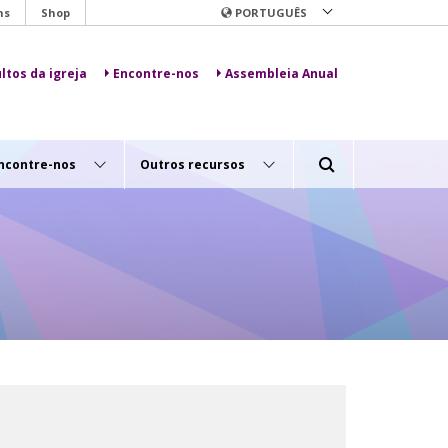
ns
Shop
PORTUGUÊS
ltos da igreja
Encontre-nos
Assembleia Anual
ncontre-nos
Outros recursos