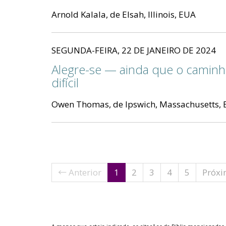
Arnold Kalala, de Elsah, Illinois, EUA
SEGUNDA-FEIRA, 22 DE JANEIRO DE 2024
Alegre-se — ainda que o caminh
difícil
Owen Thomas, de Ipswich, Massachusetts,
(current)
← Anterior
1
2
3
4
5
Próx