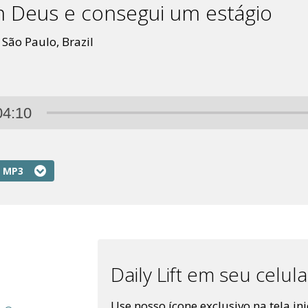
m Deus e consegui um estágio
 São Paulo, Brazil
04:10
 MP3
Daily Lift em seu celul
Use nosso ícone exclusivo na tela in