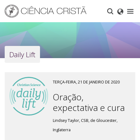
Skip
to
main
content
Daily Lift
TERÇA-FEIRA, 21 DE JANEIRO DE 2020
Oração,
expectativa e cura
Lindsey Taylor, CSB, de Gloucester,
Inglaterra