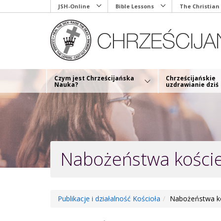
Skip
JSH-Online
Bible Lessons
The Christian
to
main
content
Czym jest Chrześcijańska
Chrześcijańskie
Nauka?
uzdrawianie dziś
Nabożeństwa kości
Publikacje i działalność Kościoła
Nabożeństwa ko