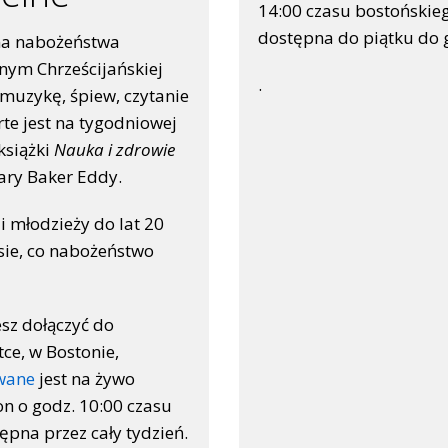
14:00 czasu bostońskieg
dostępna do piątku do 
na nabożeństwa
lnym Chrześcijańskiej
.
 muzykę, śpiew, czytanie
rte jest na tygodniowej
i książki
Nauka i zdrowie
ry Baker Eddy.
 i młodzieży do lat 20
ie, co nabożeństwo
sz dołączyć do
ce, w Bostonie,
wane
jest na żywo
fon o godz. 10:00 czasu
ępna przez cały tydzień.