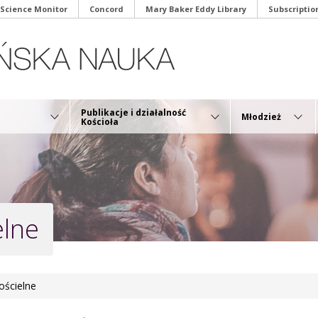
 Science Monitor
Concord
Mary Baker Eddy Library
Subscriptio
Publikacje i działalność
Młodzież
Kościoła
elne
ścielne