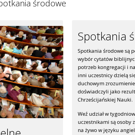
spotkania środowe
Spotkania 
Spotkania środowe są p
wybór cytatów biblijny
potrzeb kongregacji i n
inni uczestnicy dzielą 
duchowym zrozumieniem
doświadczyli jako rezul
Chrześcijańskiej Nauki.
Weź udział w tygodnio
uczestnikami są osoby z
elne
na żywo w języku angiels