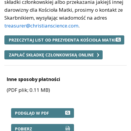
składki członkowskiej albo przekazania jakiejś innej
darowizny dla Kościoła Matki, prosimy o kontakt ze
Skarbnikiem, wysyłając wiadomość na adres
treasurer@christianscience.com
.
PRZECZYTAJ LIST OD PREZYDENTA KOŚCIOŁA MATKI
ZAPŁAĆ SKŁADKĘ CZŁONKOWSKĄ ONLINE
Inne sposoby płatności
(PDF plik; 0.11 MB)
INNE SPOSOBY PŁATNOŚCI PDF
PODGLĄD W PDF
INNE SPOSOBY PŁATNOŚCI PDF
POBIERZ