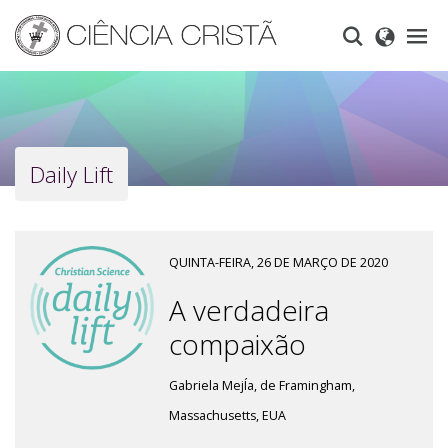
Skip
to
main
content
Daily Lift
QUINTA-FEIRA, 26 DE MARÇO DE 2020
A verdadeira
compaixão
Gabriela MejÍa, de Framingham,
Massachusetts, EUA