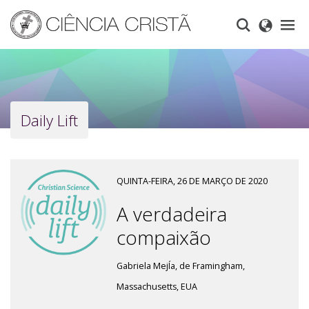
Skip
to
main
content
Daily Lift
QUINTA-FEIRA, 26 DE MARÇO DE 2020
A verdadeira
compaixão
Gabriela MejÍa, de Framingham,
Massachusetts, EUA