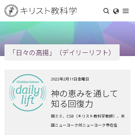
Skip
to
main
content
「日々の高揚」（デイリーリフト）
2022年2月11日金曜日
神の恵みを通して
知る回復力
岡ミミ、CSB（キリスト教科学教師）、米
国ニューヨーク州ニューヨーク市在住