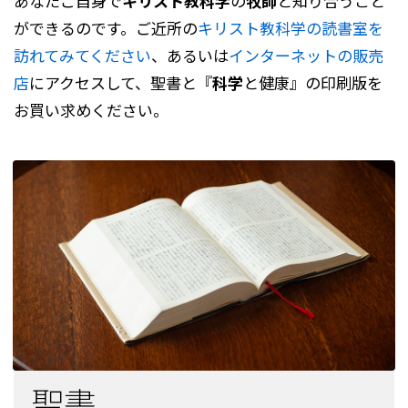
あなたご自身で
キリスト教科学
の
牧師
と知り合うこと
ができるのです。ご近所の
キリスト教科学の読書室を
訪れてみてください
、あるいは
インターネットの販売
店
にアクセスして、聖書と『
科学
と健康』の印刷版を
お買い求めください。
聖書