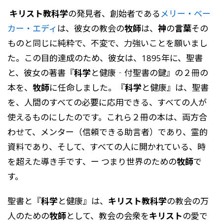
キリスト教科学
の発見者、創始者である
メリー・ベー
カー・エディ
は、彼女の教会の
牧師
は、
神
の
言葉
その
ものと同じに純粋で、不変で、力強いことを願いまし
た。この目的達成のため、彼女は、1895年に、聖書
と、彼女の著書『
科学
と健康‐付聖書の鍵』の２冊の
本を、
牧師
に任命しました。『
科学
と健康』は、聖書
を、人間のすべての必要に応用できる、すべての人が
使えるものにしたのです。これら２冊の本は、両方合
わせて、メンター（信頼できる助言者）であり、霊的
資料であり、そして、すべての人に開かれている、時
を超えた導き手です、ー つまり世界のための
牧師
で
す。
聖書と『
科学
と健康』は、
キリスト教科学
の教会の万
人のための
牧師
として、教会の会衆を
キリスト
の愛で