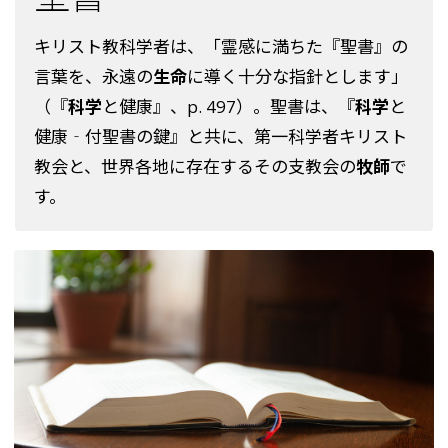
キリスト教科学者は、「霊感に満ちた『聖書』の
言葉を、永遠の
生命
に導く十分な指針とします」
（『
科学
と健康』、p. 497）。聖書は、『
科学
と
健康‐付聖書の鍵』と共に、第一科学者キリスト
教会と、世界各地に存在するその支教会の
牧師
で
す。