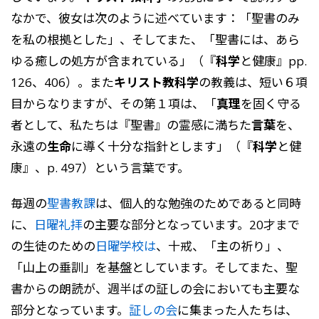
なかで、彼女は次のように述べています：「聖書のみ
を私の根拠とした」、そしてまた、「聖書には、あら
ゆる癒しの処方が含まれている」（『
科学
と健康』pp.
126、406）。また
キリスト教科学
の教義は、短い６項
目からなりますが、その第１項は、「
真理
を固く守る
者として、私たちは『聖書』の霊感に満ちた
言葉
を、
永遠の
生命
に導く十分な指針とします」（『
科学
と健
康』、p. 497）という言葉です。
毎週の
聖書教課
は、個人的な勉強のためであると同時
に、
日曜礼拝
の主要な部分となっています。20才まで
の生徒のための
日曜学校は
、十戒、「主の祈り」、
「山上の垂訓」を基盤としています。そしてまた、聖
書からの朗読が、週半ばの証しの会においても主要な
部分となっています。
証しの会
に集まった人たちは、