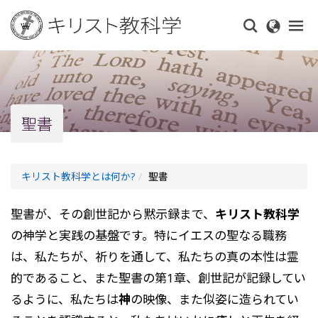
Skip
to
main
content
聖書
キリスト教科学とは何か?
聖書
聖書が、その創世記から黙示録まで、
キリスト教科学
の神学と実践の基盤です。特にイエスの聖なる職務
は、私たちが、祈りを通して、私たちの真の本性は霊
的であること、また聖書の第1章、創世記が記録してい
るように、私たちは
神
の映像、また似姿に造られてい