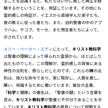
ることを認識すると、私たちはいかに癒しと再生を経
験するかということを、例証しています。その他にも
霊的癒しの例証が、イエスから直接学んだ弟子たち、
彼の教えに従った者たち、また、旧約聖書の中のアブ
ラハム、ヤコブ、モーセ、また預言者たちによって、
示されています。
メリー・ベーカー・エディ
にとって、
キリスト教科学
は聖書の理解によって得られた霊感から、ほとばしり
出たものでした、この理解が、霊的癒しの背後にある
神性の法則を、照らしだしたのです。これらの
神
の法
則は、強力な命令であり、常に現存し、人類を癒し、
贖い、祝福するために働いています。彼女の主著、
『
科学
と健康』の書名は、「聖書の鍵」という言葉を
含み、
キリスト教科学
が聖書と不可分であることを示
しています。
キリスト教科学
の発見について説明する