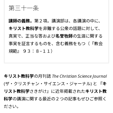
第三十一条
講師の義務。
第２項。講演部は、各講演の中に、
キリスト教科学
を非難する公衆の話題に対して、
真実で、正当な答および
名誉牧師
の生涯に関する
事実を証言するものを、含む義務をもつ（『教会
規範』 ９３：８−１１）
キリスト教科学
の月刊誌
The Christian Science Journal
(ザ・クリスチャン・サイエンス・ジャーナル) と 『
キ
リスト教科学
さきがけ』に近年掲載された
キリスト教
科学
の講演に関する最近の２つの記事もぜひご参照く
ださい。