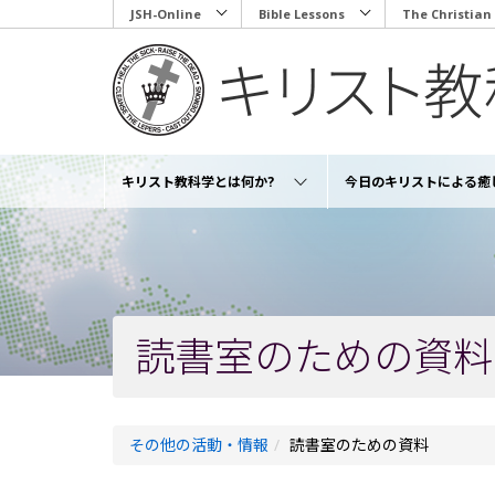
Skip
JSH-Online
Bible Lessons
The Christian
to
main
content
キリスト教科学とは何か?
今日のキリストによる癒
読書室のための資料
その他の活動・情報
読書室のための資料