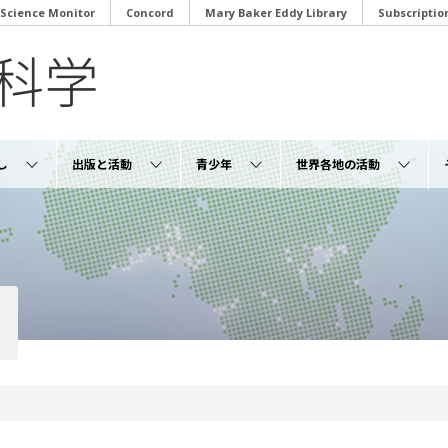
 Science Monitor
Concord
Mary Baker Eddy Library
Subscriptio
し
出版と活動
青少年
世界各地の活動