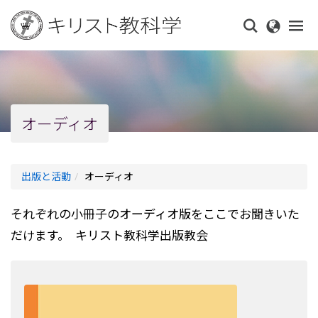
Skip
to
main
content
オーディオ
出版と活動
オーディオ
それぞれの小冊子のオーディオ版をここでお聞きいた
だけます。 キリスト教科学出版教会