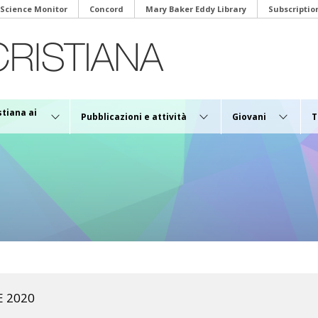
 Science Monitor
Concord
Mary Baker Eddy Library
Subscriptio
stiana ai
Pubblicazioni e attività
Giovani
T
E 2020