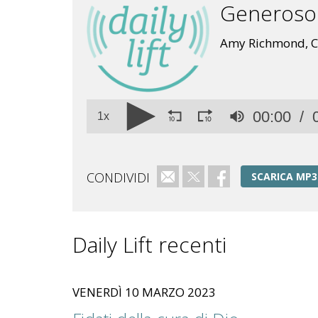
Generoso 
Amy Richmond, CS
Volume
00:00
90%
1x
CONDIVIDI
Email
Twitter
Facebook
SCARICA MP3
Daily Lift recenti
VENERDÌ 10 MARZO 2023