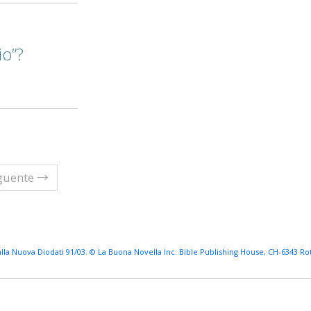
io”?
guente →
 dalla Nuova Diodati 91/03. © La Buona Novella Inc. Bible Publishing House, CH-6343 Rotkr