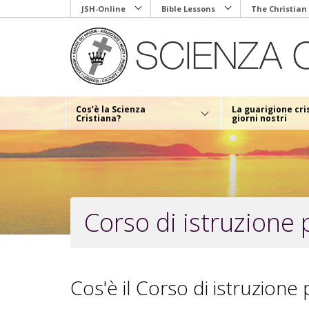
Skip
JSH-Online
Bible Lessons
The Christian
to
main
content
Cos’è la Scienza
La guarigione cri
Cristiana?
giorni nostri
Corso di istruzione 
Cos'è il Corso di istruzione 