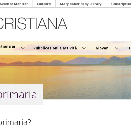
 Science Monitor
Concord
Mary Baker Eddy Library
Subscriptio
stiana ai
Pubblicazioni e attività
Giovani
T
primaria
primaria?