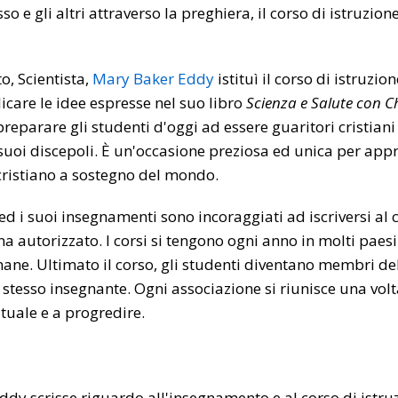
esso e gli altri attraverso la preghiera, il corso di istruz
o, Scientista,
Mary Baker Eddy
istituì il corso di istruzi
are le idee espresse nel suo libro
Scienza e Salute con Ch
preparare gli studenti d'oggi ad essere guaritori cristiani
suoi discepoli. È un'occasione preziosa ed unica per app
 cristiano a sostegno del mondo.
ed i suoi insegnamenti sono incoraggiati ad iscriversi al 
a autorizzato. I corsi si tengono ogni anno in molti pae
ane. Ultimato il corso, gli studenti diventano membri dell
stesso insegnante. Ogni associazione si riunisce una volta
tuale e a progredire.
ddy scrisse riguardo all'insegnamento e al corso di istru