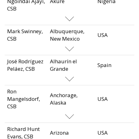
Ngoindai Ajayi,
Akure
Nigeria
CSB
Mark Swinney,
Albuquerque,
USA
CSB
New Mexico
José Rodríguez
Alhaurín el
Spain
Peláez, CSB
Grande
Ron
Anchorage,
Mangelsdorf,
USA
Alaska
CSB
Richard Hunt
Arizona
USA
Evans, CSB