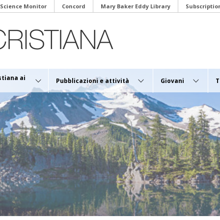
 Science Monitor
Concord
Mary Baker Eddy Library
Subscriptio
stiana ai
Pubblicazioni e attività
Giovani
T