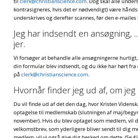
til
clerk@christianscience.com
. Dog skal alle under
kontrasigneres, hvis det er nødvendigt) være hånds
underskrives og derefter scannes, før den e-mailes t
Jeg har indsendt en ansøgning, …
jer.
Vi forsøger at behandle alle ansøgningerne hurtig
din formular blev indsendt, og du ikke har hørt fra
på
clerk@christianscience.com
.
Hvornår finder jeg ud af, om jeg
Du vil finde ud af det den dag, hvor Kristen Vide
optagelse til medlemskab (slutningen af maj/begyn
november). Hvis du blev optaget som medlem, vil 
velkomstbrev, som yderligere bliver sendt til dig 
medlem, vil vi også give dig besked om dette. (Se
K