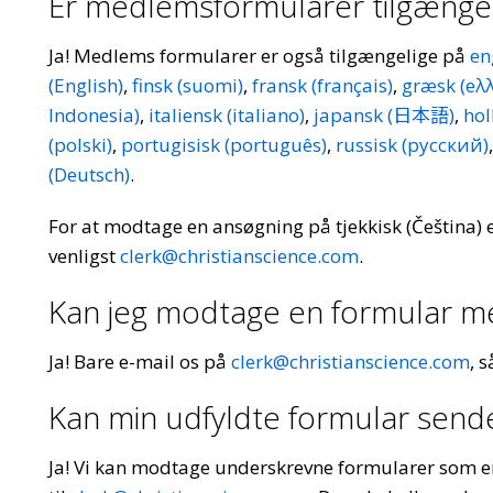
Er medlemsformularer tilgængel
Ja! Medlems formularer er også tilgængelige på
en
(English)
,
finsk (suomi)
,
fransk (français)
,
græsk​ (eλ
Indonesia)
,
italiensk (italiano)
,
japansk (日本語)
,
hol
(polski)
,
portugisisk (português)
,
russisk (pусский)
(Deutsch)
.
For at modtage en ansøgning på tjekkisk (Čeština) e
venligst
clerk@christianscience.com
.
Kan jeg modtage en formular m
Ja! Bare e-mail os på
clerk@christianscience.com
, 
Kan min udfyldte formular sende
Ja! Vi kan modtage underskrevne formularer som en 