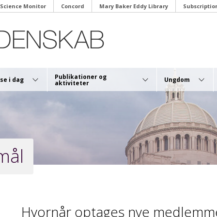
 Science Monitor
Concord
Mary Baker Eddy Library
Subscriptio
Publikationer og
se i dag
Ungdom
aktiviteter
smål
Hvornår optages nye medlemm