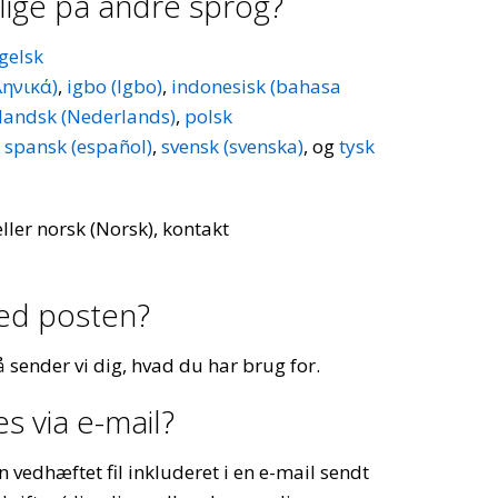
ige på andre sprog?
gelsk
ληνικά)
,
igbo (Igbo)
,
indonesisk (bahasa
landsk (Nederlands)
,
polsk
,
spansk (español)
,
svensk (svenska)
, og
tysk
ller norsk (Norsk), kontakt
ed posten?
så sender vi dig, hvad du har brug for.
s via e-mail?
vedhæftet fil inkluderet i en e-mail sendt