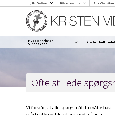
Skip
JSH-Online
Bible Lessons
The Christian
to
main
content
Hvad er Kristen
Kristen helbredel
Videnskab?
Ofte stillede spørg
Vi forstår, at alle spørgsmål du måtte have,
måske ikke er blevet besvaret, så her er