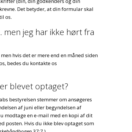
skrifter (din, din godkenders og din
krevne. Det betyder, at din formular skal
il os.
 men jeg har ikke hørt fra
t, men hvis det er mere end en måned siden
 os, bedes du kontakte os
 er blevet optaget?
nskabs bestyrelsen stemmer om ansøgeres
delsen af juni eller begyndelsen af
du modtage en e-mail med en kopi af dit
med posten. Hvis du ikke blev optaget som
irkehåndbogen
37:7.)