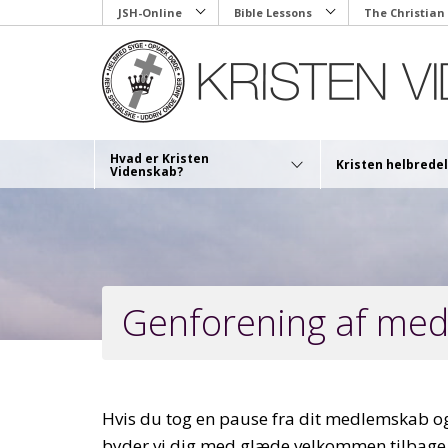
Skip
JSH-Online
Bible Lessons
The Christian
to
main
content
Hvad er Kristen
Kristen helbredel
Videnskab?
Genforening af me
Hvis du tog en pause fra dit medlemskab og
byder vi dig med glæde velkommen tilbage og