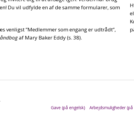
H
 den! Du vil udfylde en af de samme formularer, som
e
K
læs venligst ”Medlemmer som engang er udtrådt”,
p
håndbog
af Mary Baker Eddy (s. 38).
r
Gave (på engelsk)
Arbejdsmuligheder (på 