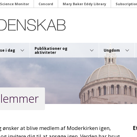
 Science Monitor
Concord
Mary Baker Eddy Library
Subscriptio
Publikationer og
se i dag
Ungdom
aktiviteter
dlemmer
 ønsker at blive medlem af Moderkirken igen,
E
 invitere dig til at ansøge igen. Verden har brug