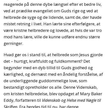
reagerede på denne dybe længsel efter et bedre liv,
ved at prædike evangeliet om Guds rige og ved at
helbrede de syge og de lidende, samt de, der havde
mistet retning i livet. Han lærte sine efterfølgere, at
være kristne helbredere og lovede, at hvis de var tro
mod hans lære, ville de kunne udføre endnu større
gerninger.
Hvad gør os i stand til, at helbrede som Jesus gjorde
det – hurtigt, kraftfuldt og fuldkomment? Det
begynder med en dyb tillid til Guds godhed og
kærlighed, og dernæst med en åndelig forståelse, af
de underliggende guddommelige love, som
bestandigt opretholder os alle. Denne Videnskab,
om kristen helbredelse, blev opdaget af Mary Baker
Eddy, forfatteren til
Videnskab og Helse med Nøgle til
Skriften
. Fra hendes tid til nu, har denne