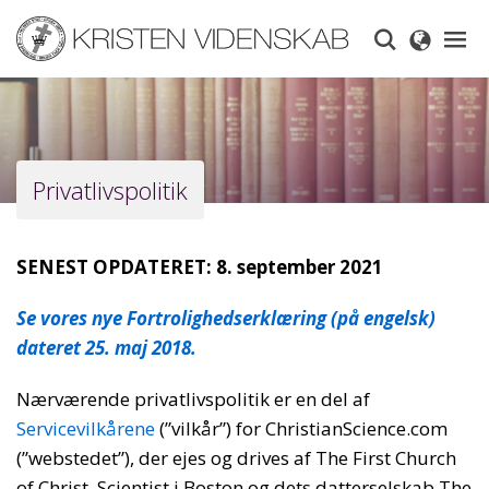
Skip
to
main
content
Privatlivspolitik
SENEST OPDATERET: 8. september 2021
Se vores nye Fortrolighedserklæring (på engelsk)
dateret 25. maj 2018.
Nærværende privatlivspolitik er en del af
Servicevilkårene
(”vilkår”) for ChristianScience.com
(”webstedet”), der ejes og drives af The First Church
of Christ, Scientist i Boston og dets datterselskab The