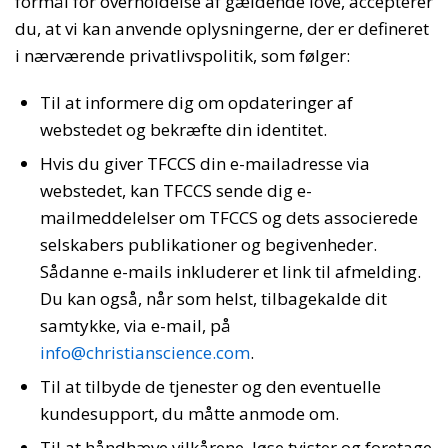
formål for overholdelse af gældende love, accepterer
du, at vi kan anvende oplysningerne, der er defineret
i nærværende privatlivspolitik, som følger:
Til at informere dig om opdateringer af
webstedet og bekræfte din identitet.
Hvis du giver TFCCS din e-mailadresse via
webstedet, kan TFCCS sende dig e-
mailmeddelelser om TFCCS og dets associerede
selskabers publikationer og begivenheder.
Sådanne e-mails inkluderer et link til afmelding.
Du kan også, når som helst, tilbagekalde dit
samtykke, via e-mail, på
info@christianscience.com
.
Til at tilbyde de tjenester og den eventuelle
kundesupport, du måtte anmode om.
Til at håndhæve vilkårene, løse tvister og foretage