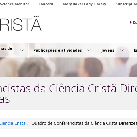
 Science Monitor
Concord
Mary Baker Eddy Library
Subscriptio
Cu
dias de
Publicações e atividades
Jovens
E
istas da Ciência Cristã Dir
as
iência Cristã
Quadro de Conferencistas da Ciência Cristã Diretrize