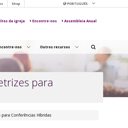
ns
Shop
PORTUGUÊS
ltos da igreja
Encontre-nos
Assembleia Anual
ncontre-nos
Outros recursos
etrizes para
s para Conferências Híbridas