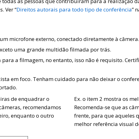
 e todas as pessoas que contribuíram para a realização
. Ver “
Direitos autorais para todo tipo de conferência
” 
e um microfone externo, conectado diretamente à câmera
exceto uma grande multidão filmada por trás.
para a filmagem, no entanto, isso não é requisito. Cert
ista em foco. Tenham cuidado para não deixar o confere
ortado.
eiras de enquadrar o
Ex. o item 2 mostra os me
s câmeras, recomendamos
Recomenda-se que as câme
iro, enquanto o outro
frente, para que aqueles 
melhor referência visual d