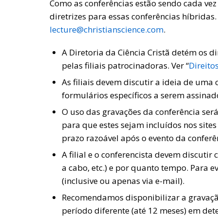
Como as conferências estão sendo cada vez
diretrizes para essas conferências híbrid
lecture@christianscience.com
.
A Diretoria da Ciência Cristã detém os di
pelas filiais patrocinadoras. Ver “
Direito
As filiais devem discutir a ideia de uma
formulários específicos a serem assinad
O uso das gravações da conferência será 
para que estes sejam incluídos nos sites 
prazo razoável após o evento da conferê
A filial e o conferencista devem discutir 
a cabo, etc.) e por quanto tempo. Para 
(inclusive ou apenas via e-mail).
Recomendamos disponibilizar a gravação
período diferente (até 12 meses) em det