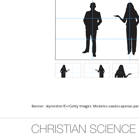
Banner: skynesher/E+/Getty Images. Modelos usados ​​apenas para 