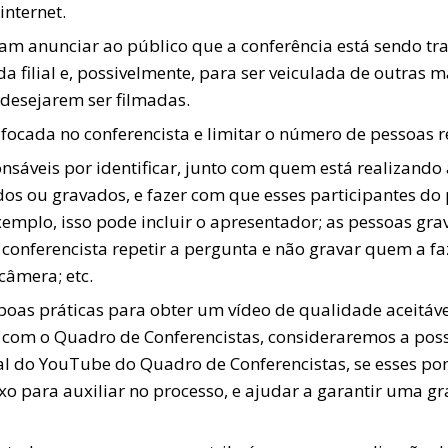
internet.
iram anunciar ao público que a conferência está sendo t
e da filial e, possivelmente, para ser veiculada de outr
 desejarem ser filmadas.
ocada no conferencista e limitar o número de pessoas r
onsáveis por identificar, junto com quem está realizando
dos ou gravados, e fazer com que esses participantes do
exemplo, isso pode incluir o apresentador; as pessoas g
onferencista repetir a pergunta e não gravar quem a fa
câmera; etc.
boas práticas para obter um vídeo de qualidade aceitáve
a com o Quadro de Conferencistas, consideraremos a poss
nal do YouTube do Quadro de Conferencistas, se esses p
o para auxiliar no processo, e ajudar a garantir uma g