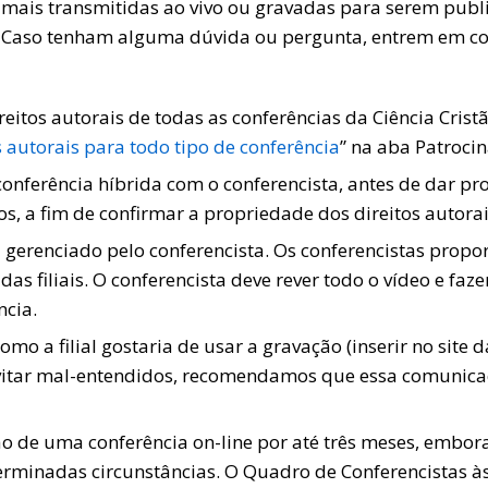
 mais transmitidas ao vivo ou gravadas para serem publ
as. Caso tenham alguma dúvida ou pergunta, entrem em co
reitos autorais de todas as conferências da Ciência Crist
s autorais para todo tipo de conferência
” na aba Patrocin
 conferência híbrida com o conferencista, antes de dar 
os, a fim de confirmar a propriedade dos direitos autor
gerenciado pelo conferencista. Os conferencistas proporci
das filiais. O conferencista deve rever todo o vídeo e fa
ncia.
como a filial gostaria de usar a gravação (inserir no site 
evitar mal-entendidos, recomendamos que essa comunicaçã
 de uma conferência on-line por até três meses, embora
erminadas circunstâncias. O Quadro de Conferencistas às