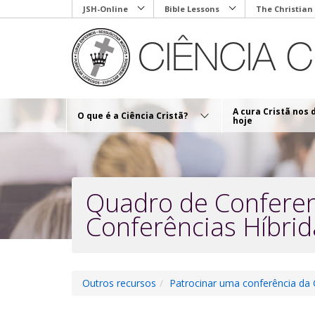
Skip
JSH-Online
Bible Lessons
The Christian
to
main
content
A cura Cristã nos 
O que é a Ciência Cristã?
hoje
Quadro de Conferenc
Conferências Híbrid
Outros recursos
Patrocinar uma conferência da C