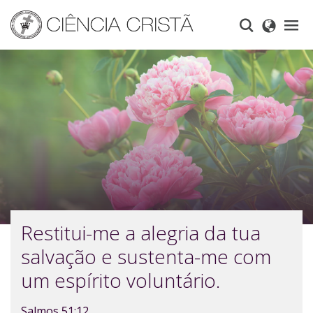
Skip
to
main
content
Restitui-me a alegria da tua
salvação e sustenta-me com
um espírito voluntário.
Salmos 51:12