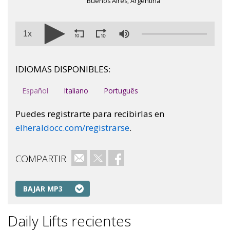
Buenos Aires, Argentina
1x
IDIOMAS DISPONIBLES:
Español
Italiano
Português
Puedes registrarte para recibirlas en
elheraldocc.com/registrarse
.
COMPARTIR
Correo electrónico
Twitter
Facebook
BAJAR MP3
Daily Lifts recientes