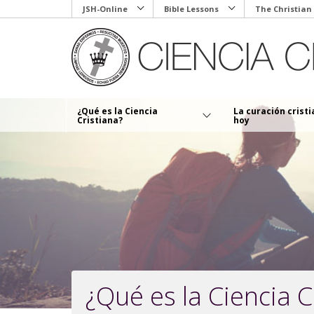
Skip
JSH-Online
Bible Lessons
The Christian
to
main
content
¿Qué es la Ciencia
La curación crist
Cristiana?
hoy
¿Qué es la Ciencia C