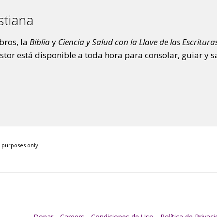
stiana
bros, la
Biblia
y
Ciencia y Salud con la Llave de las Escrituras
tor está disponible a toda hora para consolar, guiar y s
e purposes only.
Donar
Careers
Condiciones de Uso
Política de Privac