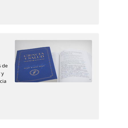
s de
 y
cia