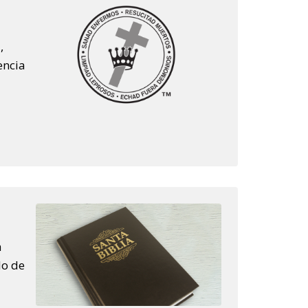
,
encia
a
do de