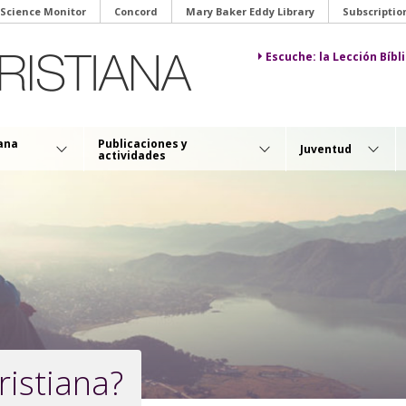
 Science Monitor
Concord
Mary Baker Eddy Library
Subscriptio
Escuche: la Lección Bíb
iana
Publicaciones y
Juventud
actividades
ristiana?