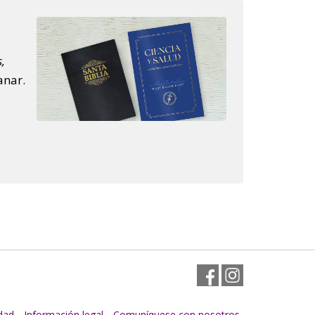
,
anar.
Facebook
Instagram
idad
Información legal
Comuníquese con nosotros