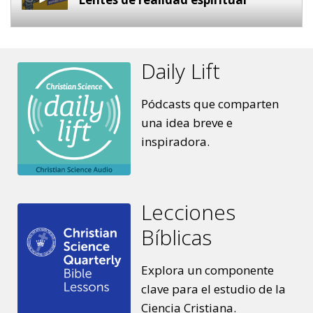
¡Puedes atrapar ángeles!
Daily Lift
Pódcasts que comparten
Una “pequeña” luz
una idea breve e
inspiradora.
La historia de Jonás
Lecciones
¿Cuánto me ama Dios?
Bíblicas
Explora un componente
Apacienta mis ovejas
clave para el estudio de la
Ciencia Cristiana.