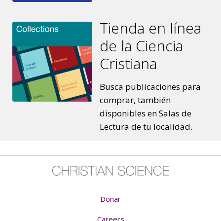
Sé que Dios es
Tienda en línea
de la Ciencia
¡Extermina el dragón!
Cristiana
Busca publicaciones para
La canción de Abigail
comprar, también
disponibles en Salas de
Lectura de tu localidad.
Un salmo para ti
La historia de Abigail
Donar
La canción de Nehemías
Careers