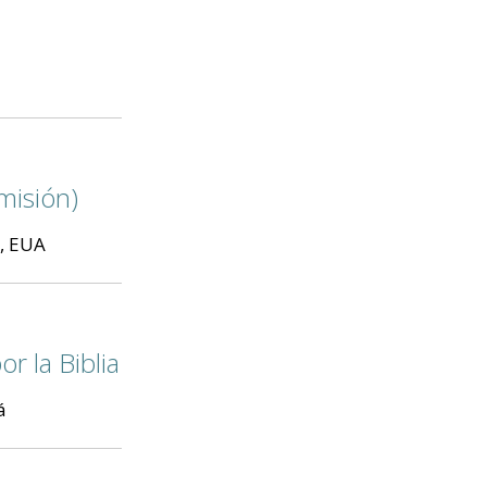
misión)
s, EUA
r la Biblia
á