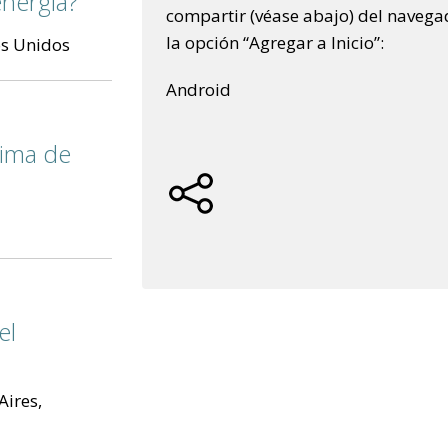
energía?
compartir (véase abajo) del navegad
la opción “Agregar a Inicio”:
os Unidos
Android
ctima de
el
Aires,