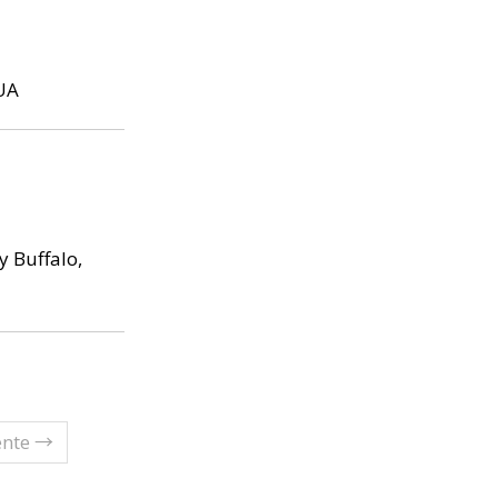
EUA
y Buffalo,
ente →