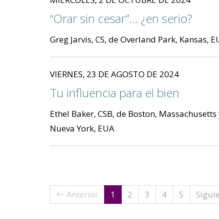
“Orar sin cesar”... ¿en serio?
Greg Jarvis, CS, de Overland Park, Kansas, 
VIERNES, 23 DE AGOSTO DE 2024
Tu influencia para el bien
Ethel Baker, CSB, de Boston, Massachusetts 
Nueva York, EUA
(current)
← Anterior
1
2
3
4
5
Sigui