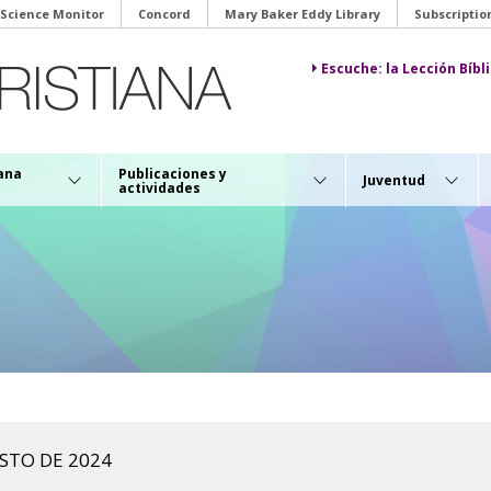
 Science Monitor
Concord
Mary Baker Eddy Library
Subscriptio
Escuche: la Lección Bíb
iana
Publicaciones y
Juventud
actividades
OSTO DE 2024