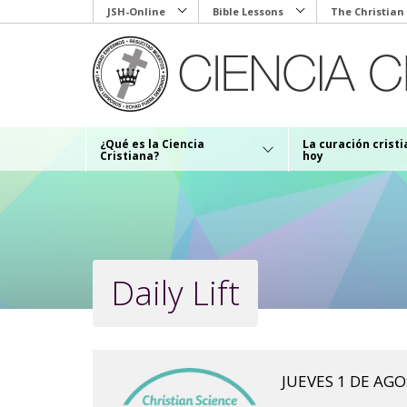
Skip
JSH-Online
Bible Lessons
The Christian
to
main
content
¿Qué es la Ciencia
La curación crist
Cristiana?
hoy
Daily Lift
JUEVES 1 DE AG