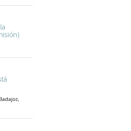
la
misión)
stá
 Badajoz,