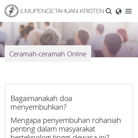
Skip
to
main
content
Ceramah-ceramah Online
Bagaimanakah doa
menyembuhkan?
Mengapa penyembuhan rohaniah
penting dalam masyarakat
berteknologi tinggi dewasa ini?