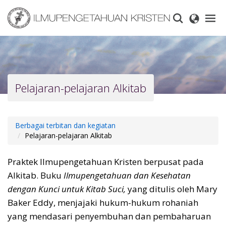
Skip
to
main
content
Pelajaran-pelajaran Alkitab
Berbagai terbitan dan kegiatan
Pelajaran-pelajaran Alkitab
Praktek Ilmupengetahuan Kristen berpusat pada
Alkitab. Buku
Ilmupengetahuan dan Kesehatan
dengan Kunci untuk Kitab Suci,
yang ditulis oleh Mary
Baker Eddy, menjajaki hukum-hukum rohaniah
yang mendasari penyembuhan dan pembaharuan