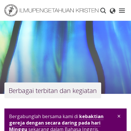
Skip
to
main
content
Berbagai terbitan dan kegiatan
×
Bergabunglah bersama kami di
kebaktian
gereja dengan secara daring pada hari
Minggu
sekarang dalam Bahasa Inggris.