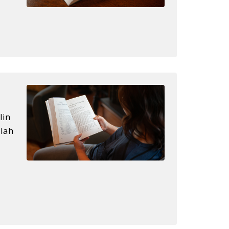
lin
lah