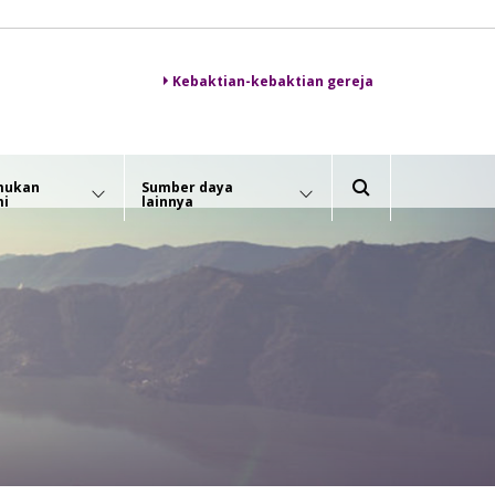
Kebaktian-kebaktian gereja
mukan
Sumber daya
mi
lainnya