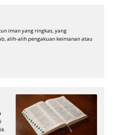
kun iman yang ringkas, yang
b, alih-alih pengakuan keimanan atau
a
i
ik